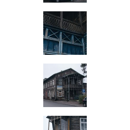
aglomeracji, dużych miast. I w tym
czasie to też były czasy prosperity. Po
powstaniu styczniowym, po tych
pierwszych latach, później mieliśmy
taką dosyć dobrą sytuację
gospodarczą. Poza tym, z drugiej
strony, rozwijająca się Warszawa,
rozbudowująca się Warszawa, coraz
więcej ludzi, ciasnota i wszystko, co się
wiąże z rozwojem takiego miasta pod
koniec XIX wieku, które nie ma
kanalizacji, które tam dopiero to
wszystko tworzy. A więc tam są złe
warunki i ludzie potrzebowali mieć,
szczególnie ci bogatsi, tej swojej
willegiatury, na które sobie jeździli,
wypoczywali.