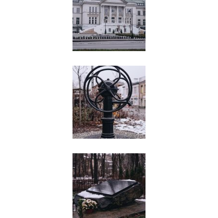
chrześcijanie, to z czasem zaczął się
ten odsetek zmieniać na korzyść
ludności żydowskiej i coraz więcej było
Żydów w Falenicy i Otwocku. Nastąpiła
całkowita wymiana, niemal całkowita
wymiana mieszkańców, czyli zniknęli
ci, którzy mieli tutaj swoje wille, a to
były tylko letnie wille. Oni sprzedawali
te wille, je kupowali Żydzi, i opuszczali,
szukali innego miejsca. Przestało im
się to podobać, czyli charakter miasto
się zmienia, tej osady, co ma swoje
znaczenie, jeżeli chodzi o odkrycie tych
jego walorów przeciwgruźliczych. I
kiedy zaczęto leczyć w Otwocku
gruźlicę i pojawili się gruźlicy, w
związku z tym prawdopodobnie ci,