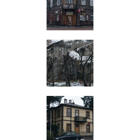
Dźwięk jadącego pociągu
Narratorka: Koniec XIX wieku,
Warszawa. Miasto rozrasta się w
oczach – w ciągu stu lat liczba ludności
zwiększa się ponad dziesięciokrotnie.
To efekt rewolucji przemysłowej, która
dociera tu z lekkim opóźnieniem.
Sebastian Rakowski: I ta linia otwocka
została wybudowana chyba w tym
momencie, w którym po prostu była
potrzeba dla letnisk. Bo to na początku
się jako letnisko rozwijało. I o tyle ta
potrzeba była, ona dotyczyła nie tylko
Warszawy, tylko w ogóle dużych