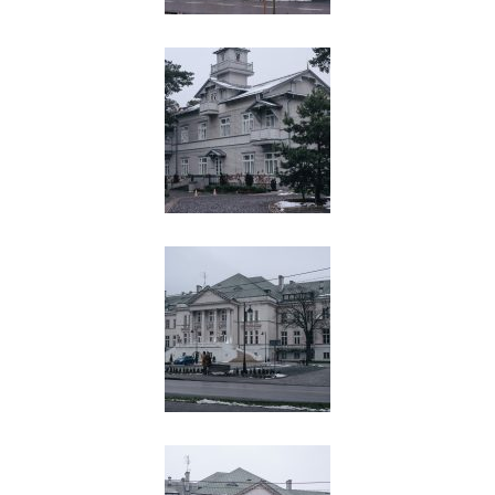
pamięć miejsce, na którym odbywały
się obławy na wilków”.
Sebastian Rakowski: Wszystko działo
się relatywnie bardzo szybko,
dynamicznie i myślę, że też to było
ciekawe z takiej socjologicznej strony,
bo wszyscy ludzie, którzy to tworzyli,
byli osobami przyjezdnymi, nie było
ludzi, którzy się w tym urodzili.
Wszyscy przybyli z całej Polski, z
różnych zakątków. I zaczęli tworzyć
swoje miejsce, więc to taki entuzjazm
pierwszych osadników. I o ile na
początku linii otwockiej to byli to różni
mieszkańcy, ale głównie jednak