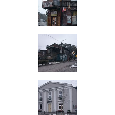
Narratorka: Tak dynamiczny jak rozwój
Warszawy, był rozwój linii otwockiej i
miasta, które powstało na jej końcu. W
1893 roku pisał o nim Edmund Diehl,
mieszkaniec Otwocka, inżynier, który
m.in. współtworzył Politechnikę
Warszawską: „Powietrze jest suche,
przesycone zapachem żywicznym
drzew sosnowych, a zapach ten w
czasie pękania pączków, jest
odurzający. Kto siedem lat temu
przypomina sobie stacyję Otwock i jej
okolice, zdziwić się musi obecnej
zmianie, a niejeden z myśliwych,
znający okolicę przed budową drogi
żelaznej, zapewne przywodzi sobie na