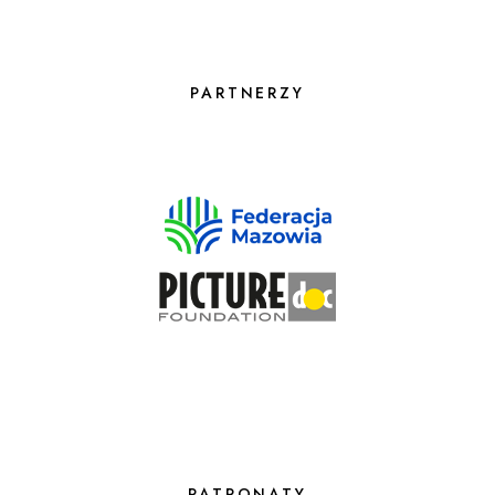
Anka urodziła się w Otwocku 21
października 1913 roku. Gdy miała
zaledwie rok, po kolei zmarli jej ojciec
PARTNERZY
Szaja i matka – Chaja. Nie znamy
przyczyn śmierci rodziców Anki. Wiemy
natomiast, że opiekę nad nią przejęła
babcia od strony matki, Liba
Sztarksztein. Anka miała troje
rodzeństwa – braci Wolfa i Motela oraz
siostrę Rajzel. Wspólnie zamieszkali w
Willi Rozalin.
Anna Czyżewska: Ona była bardzo
blisko ze swoim rodzeństwem siłą
rzeczy, a oni zostali wcześnie
osieroceni, wychowywana przez
PATRONATY