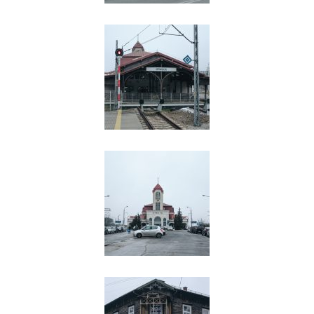
nie była tylko, nie mogła być, i nie była,
tylko osobą taką bezwładną,
odprowadzoną na rampę kolejową na
śmierć. Tylko była człowiekiem, który
miał swoje wspaniałe życia. I
zaciekawiło mnie, jakie to życie było.
Zbieg okoliczności był taki, że to życie
było naprawdę ciekawe.
Narratorka: W losach Chany vel. Anki
odbija się otwocka historia. Jak to się
stało, że 30 kilometrów od stolicy
powstało zupełnie nowe miasto, dom
rodziny Nusfeldów, Perechodników i
kilku tysięcy innych ludzi?