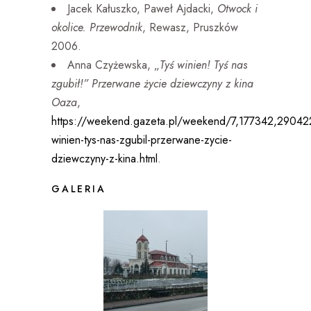
ludzi tylko jedna żona moja mogłaby,
Jacek Kałuszko, Paweł Ajdacki,
Otwock i
choć nie powinna, mnie rozgrzeszyć.
okolice. Przewodnik
, Rewasz, Pruszków
Ale ona nie żyje […] Mało, żem ją
2006.
stracił, ale musiała mi zostać jeszcze
Anna Czyżewska, „
Tyś winien! Tyś nas
świadomość, że ja byłem jej katem,
zgubił!” Przerwane życie dziewczyny z kina
który ją zaprowadził na śmierć”.
Oaza
,
https://weekend.gazeta.pl/weekend/7,177342,290422
Narratorka: Żona Calela to Chana vel.
winien-tys-nas-zgubil-przerwane-zycie-
Anka z domu Nusfeld. Jedną z osób,
dziewczyny-z-kina.html
.
które podjęły się zbadania jej losów,
GALERIA
jest antropolożka Anna Czyżewska.
Anna Czyżewska: Anka pojawia się w
„Spowiedzi” właśnie jako żona, ale też
jako osoba, z powodu której Calel tę
spowiedź napisał. I mnie osobiście
zaciekawiło to, kim ona była. Bo ona