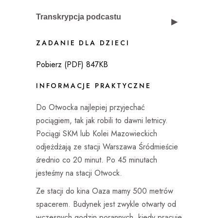
Transkrypcja podcastu
ZADANIE DLA DZIECI
Odcinek piąty: Otwock. Stacja końcowa
Pobierz (PDF) 847KB
Narratorka: Tu Stowarzyszenie
INFORMACJE PRAKTYCZNE
Pracownia Etnograficzna i nasz
podcast “Wielogłosy”. Opowiadamy o
Do Otwocka najlepiej przyjechać
kulturach i religiach Mazowsza
pociągiem, tak jak robili to dawni letnicy.
Pociągi SKM lub Kolei Mazowieckich
Odcinek piąty: Otwock. Stacja końcowa
odjeżdżają ze stacji Warszawa Śródmieście
średnio co 20 minut. Po 45 minutach
Dźwięk nadjeżdżającego pociągu
jesteśmy na stacji Otwock.
Ze stacji do kina Oaza mamy 500 metrów
Sebastian Rakowski: To po pierwsze
spacerem. Budynek jest zwykle otwarty od
na mnie zrobiło wrażenie, Perechodnik.
wczesnych godzin porannych, kiedy pracuje