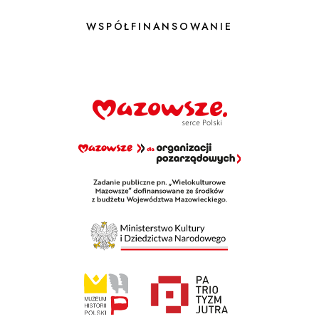
istnieje, ale zachował się jego opis
WSPÓŁFINANSOWANIE
sporządzony przez Mietka, jednego z
uczniów. Tekst opublikowano w 1935
roku w „Małym Przeglądzie”, piśmie
prowadzonym przez dzieci i młodzież
pod okiem Janusza Korczaka:
„Dwójka to nasz znak – to numer
naszej szkoły. Podwórko szkolne jest
olbrzymie. Dużo mamy boisk i placów,
dużo klombów i trawników. Oprócz
kwiatów są tu drzewa i las sosnowy. Na
podwórku szkolnym od godz. ósmej nie
przestają rozbrzmiewać krzyki i śpiewy.
Migają biało-czarne kostiumy
gimnastyczne chłopców, to znów
czarne kostiumy dziewczynek. Nasza