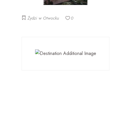
którzy przyjeżdżali tutaj wypoczywać,
już nie bardzo chcieli tutaj
Żydzi w Otwocku
0
wypoczywać. No i nastąpił taki odpływ.
A z kolei zaczęła się zjeżdżać tutaj taka
biedniejsza Warszawa żydowska, która
próbowała ratować swoje zdrowie, bo
blisko, bo jeszcze w miarę tanio, bo
łatwo dojechać, można wozem
dojechać, można było nawet przyjść
tutaj. To zupełnie co innego.
Częściowo się pojawia właśnie taki
postulat, że Otwock ratował tą
Warszawę biedną, tą żydowską, biedną
Warszawę. O ile w całej Polsce
mieliśmy 10% średnio Żydów, to na linii
otwockiej ten odsetek był znacznie