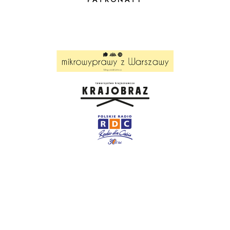
babkę, mimo że byli postępową
społecznością żydowską, to jednak
pewnie babcia była babcią, a ona była
pod pewnie silnym wpływem starszego
brata Wolfa, który kręcił różne mniej
bądź bardziej szemrane interesy, bo to
on był między innymi sprawcą różnych
długów. Nie tylko on był sprawcą
rodzinnych długów, ale między innymi
on. Mieszkali wszyscy razem w domu
na Sienkiewicza, więc siłą rzeczy oni
musieli być blisko.
Narratorka: Anka poszła do pierwszej
szkoły dla żydowskich dzieci w
Otwocku, która mieściła się przy ulicy
Karczewskiej. Dziś budynek już nie